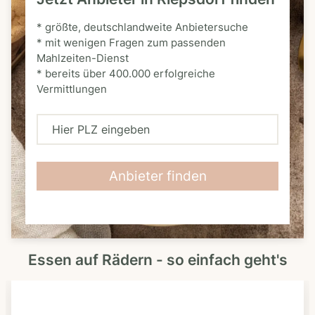
* größte, deutschlandweite Anbietersuche
* mit wenigen Fragen zum passenden
Mahlzeiten-Dienst
* bereits über 400.000 erfolgreiche
Vermittlungen
H
i
e
Anbieter finden
r
P
L
Essen auf Rädern - so einfach geht's
Z
e
i
n