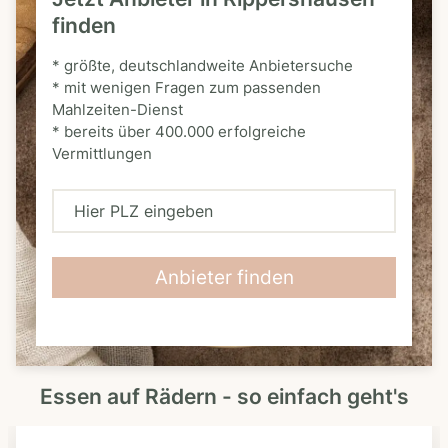
finden
* größte, deutschlandweite Anbietersuche
* mit wenigen Fragen zum passenden
Mahlzeiten-Dienst
* bereits über 400.000 erfolgreiche
Vermittlungen
H
i
e
Anbieter finden
r
P
L
Essen auf Rädern - so einfach geht's
Z
e