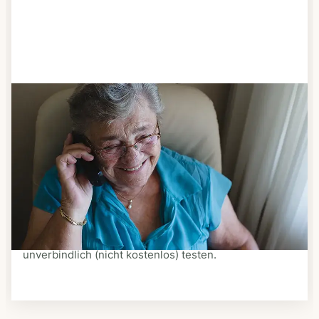
Schritt 3
Bestellen & liefern lassen
Suchen Sie sich aus dem Speiseplan Ihres Anbieters
aus, was Ihnen schmeckt. Bestellen Sie telefonisch,
schriftlich oder im Online-Shop Ihres Anbieters.
Ein Kurier liefert Ihnen das bestellte Essen zum
vereinbarten Zeitpunkt nach Hause. Bei vielen
Anbietern können Sie Essen auf Rädern auch
unverbindlich (nicht kostenlos) testen.