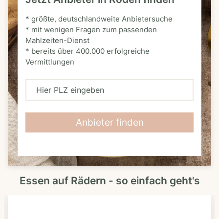
* größte, deutschlandweite Anbietersuche
* mit wenigen Fragen zum passenden
Mahlzeiten-Dienst
* bereits über 400.000 erfolgreiche
Vermittlungen
H
i
e
Anbieter finden
r
P
L
Essen auf Rädern - so einfach geht's
Z
e
i
n