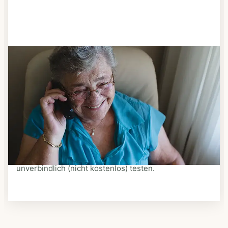
Schritt 3
Bestellen & liefern lassen
Suchen Sie sich aus dem Speiseplan Ihres Anbieters
aus, was Ihnen schmeckt. Bestellen Sie telefonisch,
schriftlich oder im Online-Shop Ihres Anbieters.
Ein Kurier liefert Ihnen das bestellte Essen zum
vereinbarten Zeitpunkt nach Hause. Bei vielen
Anbietern können Sie Essen auf Rädern auch
unverbindlich (nicht kostenlos) testen.