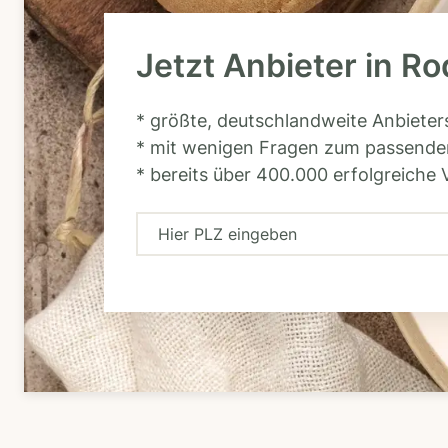
Jetzt Anbieter in Ro
* größte, deutschlandweite Anbiete
* mit wenigen Fragen zum passende
* bereits über 400.000 erfolgreiche 
H
i
e
r
P
L
Z