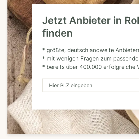
Jetzt Anbieter in R
finden
* größte, deutschlandweite Anbiete
* mit wenigen Fragen zum passende
* bereits über 400.000 erfolgreiche 
H
i
e
r
P
L