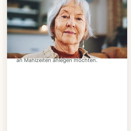
Schritt 1
Klarheit schaffen
Überlegen Sie, ob Ihnen das Essen
täglich verzehrfertig geliefert werden
soll oder Sie sich einen Tiefkühl-Vorrat
an Mahlzeiten anlegen möchten.