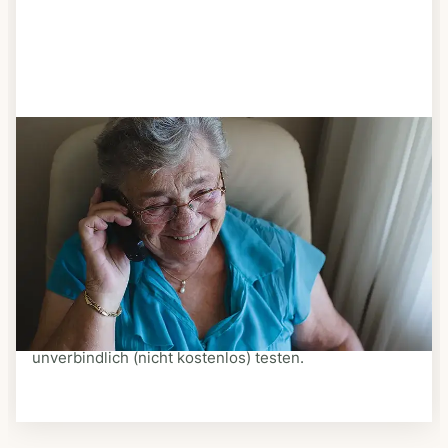
Schritt 3
Bestellen & liefern lassen
Suchen Sie sich aus dem Speiseplan Ihres Anbieters
aus, was Ihnen schmeckt. Bestellen Sie telefonisch,
schriftlich oder im Online-Shop Ihres Anbieters.
Ein Kurier liefert Ihnen das bestellte Essen zum
vereinbarten Zeitpunkt nach Hause. Bei vielen
Anbietern können Sie Essen auf Rädern auch
unverbindlich (nicht kostenlos) testen.