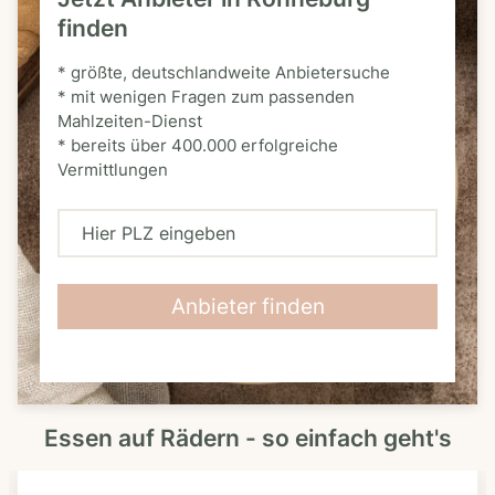
finden
* größte, deutschlandweite Anbietersuche
* mit wenigen Fragen zum passenden
Mahlzeiten-Dienst
* bereits über 400.000 erfolgreiche
Vermittlungen
H
i
e
Anbieter finden
r
P
L
Essen auf Rädern - so einfach geht's
Z
e