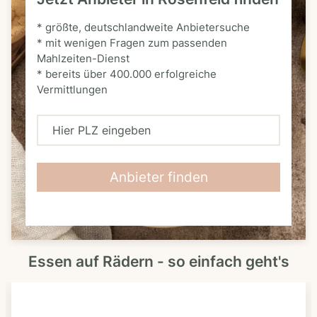
* größte, deutschlandweite Anbietersuche
* mit wenigen Fragen zum passenden
Mahlzeiten-Dienst
* bereits über 400.000 erfolgreiche
Vermittlungen
H
i
e
Anbieter finden
r
P
L
Essen auf Rädern - so einfach geht's
Z
e
i
n