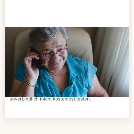
Schritt 3
Bestellen & liefern lassen
Suchen Sie sich aus dem Speiseplan Ihres Anbieters
aus, was Ihnen schmeckt. Bestellen Sie telefonisch,
schriftlich oder im Online-Shop Ihres Anbieters.
Ein Kurier liefert Ihnen das bestellte Essen zum
vereinbarten Zeitpunkt nach Hause. Bei vielen
Anbietern können Sie Essen auf Rädern auch
unverbindlich (nicht kostenlos) testen.