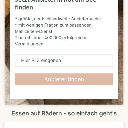
finden
* größte, deutschlandweite Anbietersuche
* mit wenigen Fragen zum passenden
Mahlzeiten-Dienst
* bereits über 400.000 erfolgreiche
Vermittlungen
H
i
e
Anbieter finden
r
P
L
Essen auf Rädern - so einfach geht's
Z
e