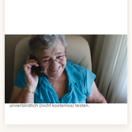
Schritt 3
Bestellen & liefern lassen
Suchen Sie sich aus dem Speiseplan Ihres Anbieters
aus, was Ihnen schmeckt. Bestellen Sie telefonisch,
schriftlich oder im Online-Shop Ihres Anbieters.
Ein Kurier liefert Ihnen das bestellte Essen zum
vereinbarten Zeitpunkt nach Hause. Bei vielen
Anbietern können Sie Essen auf Rädern auch
unverbindlich (nicht kostenlos) testen.