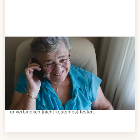
Schritt 3
Bestellen & liefern lassen
Suchen Sie sich aus dem Speiseplan Ihres Anbieters
aus, was Ihnen schmeckt. Bestellen Sie telefonisch,
schriftlich oder im Online-Shop Ihres Anbieters.
Ein Kurier liefert Ihnen das bestellte Essen zum
vereinbarten Zeitpunkt nach Hause. Bei vielen
Anbietern können Sie Essen auf Rädern auch
unverbindlich (nicht kostenlos) testen.