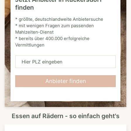
finden
* größte, deutschlandweite Anbietersuche
* mit wenigen Fragen zum passenden
Mahlzeiten-Dienst
* bereits über 400.000 erfolgreiche
Vermittlungen
H
i
e
Anbieter finden
r
P
L
Essen auf Rädern - so einfach geht's
Z
e