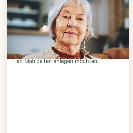
Schritt 1
Klarheit schaffen
Überlegen Sie, ob Ihnen das Essen
täglich verzehrfertig geliefert werden
soll oder Sie sich einen Tiefkühl-Vorrat
an Mahlzeiten anlegen möchten.