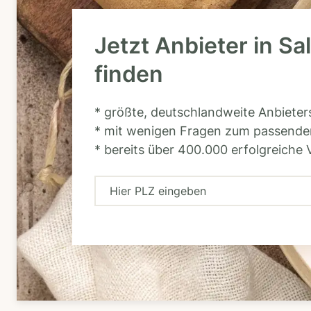
Jetzt Anbieter in Sal
finden
* größte, deutschlandweite Anbiete
* mit wenigen Fragen zum passende
* bereits über 400.000 erfolgreiche 
H
i
e
r
P
L