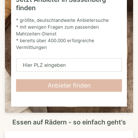
finden
* größte, deutschlandweite Anbietersuche
* mit wenigen Fragen zum passenden
Mahlzeiten-Dienst
* bereits über 400.000 erfolgreiche
Vermittlungen
H
i
e
Anbieter finden
r
P
L
Essen auf Rädern - so einfach geht's
Z
e