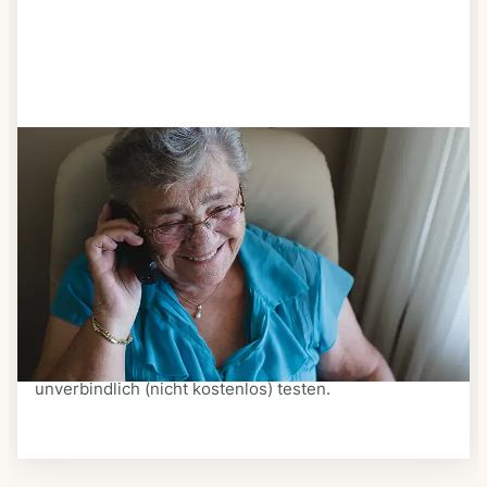
Schritt 3
Bestellen & liefern lassen
Suchen Sie sich aus dem Speiseplan Ihres Anbieters
aus, was Ihnen schmeckt. Bestellen Sie telefonisch,
schriftlich oder im Online-Shop Ihres Anbieters.
Ein Kurier liefert Ihnen das bestellte Essen zum
vereinbarten Zeitpunkt nach Hause. Bei vielen
Anbietern können Sie Essen auf Rädern auch
unverbindlich (nicht kostenlos) testen.