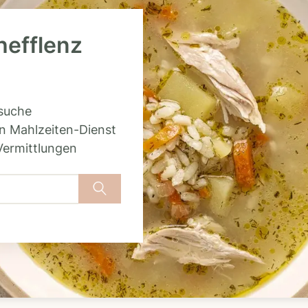
hefflenz
rsuche
n Mahlzeiten-Dienst
Vermittlungen