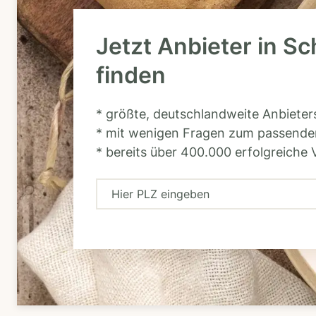
Jetzt Anbieter in Sc
finden
* größte, deutschlandweite Anbiete
* mit wenigen Fragen zum passende
* bereits über 400.000 erfolgreiche 
H
i
e
r
P
L