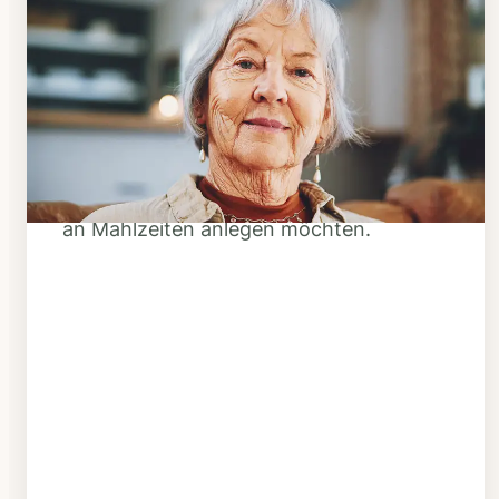
Schritt 1
Klarheit schaffen
Überlegen Sie, ob Ihnen das Essen
täglich verzehrfertig geliefert werden
soll oder Sie sich einen Tiefkühl-Vorrat
an Mahlzeiten anlegen möchten.