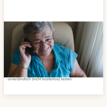
Schritt 3
Bestellen & liefern lassen
Suchen Sie sich aus dem Speiseplan Ihres Anbieters
aus, was Ihnen schmeckt. Bestellen Sie telefonisch,
schriftlich oder im Online-Shop Ihres Anbieters.
Ein Kurier liefert Ihnen das bestellte Essen zum
vereinbarten Zeitpunkt nach Hause. Bei vielen
Anbietern können Sie Essen auf Rädern auch
unverbindlich (nicht kostenlos) testen.