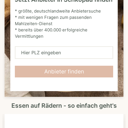
* größte, deutschlandweite Anbietersuche
* mit wenigen Fragen zum passenden
Mahlzeiten-Dienst
* bereits über 400.000 erfolgreiche
Vermittlungen
H
i
e
Anbieter finden
r
P
L
Essen auf Rädern - so einfach geht's
Z
e
i
n