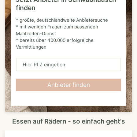
finden
* größte, deutschlandweite Anbietersuche
* mit wenigen Fragen zum passenden
Mahlzeiten-Dienst
* bereits über 400.000 erfolgreiche
Vermittlungen
H
i
e
Anbieter finden
r
P
L
Essen auf Rädern - so einfach geht's
Z
e