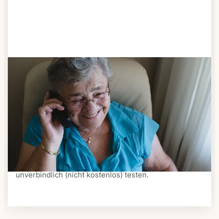
Schritt 3
Bestellen & liefern lassen
Suchen Sie sich aus dem Speiseplan Ihres Anbieters
aus, was Ihnen schmeckt. Bestellen Sie telefonisch,
schriftlich oder im Online-Shop Ihres Anbieters.
Ein Kurier liefert Ihnen das bestellte Essen zum
vereinbarten Zeitpunkt nach Hause. Bei vielen
Anbietern können Sie Essen auf Rädern auch
unverbindlich (nicht kostenlos) testen.