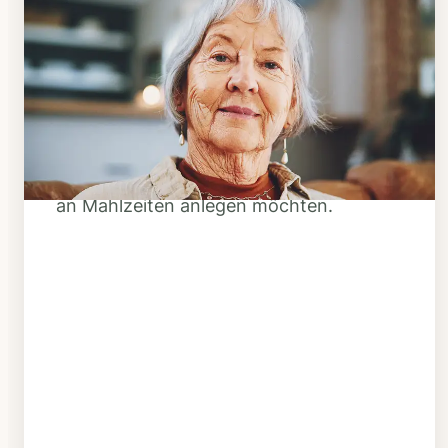
Schritt 1
Klarheit schaffen
Überlegen Sie, ob Ihnen das Essen
täglich verzehrfertig geliefert werden
soll oder Sie sich einen Tiefkühl-Vorrat
an Mahlzeiten anlegen möchten.