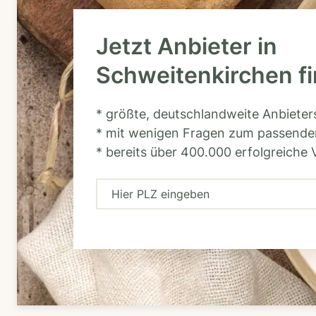
Jetzt Anbieter in
Schweitenkirchen f
* größte, deutschlandweite Anbiete
* mit wenigen Fragen zum passende
* bereits über 400.000 erfolgreiche 
H
i
e
r
P
L