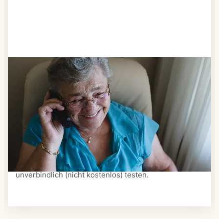
Schritt 3
Bestellen & liefern lassen
Suchen Sie sich aus dem Speiseplan Ihres Anbieters
aus, was Ihnen schmeckt. Bestellen Sie telefonisch,
schriftlich oder im Online-Shop Ihres Anbieters.
Ein Kurier liefert Ihnen das bestellte Essen zum
vereinbarten Zeitpunkt nach Hause. Bei vielen
Anbietern können Sie Essen auf Rädern auch
unverbindlich (nicht kostenlos) testen.