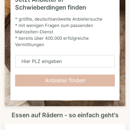
Schwieberdingen finden
* größte, deutschlandweite Anbietersuche
* mit wenigen Fragen zum passenden
Mahlzeiten-Dienst
* bereits über 400.000 erfolgreiche
Vermittlungen
H
i
e
Anbieter finden
r
P
L
Essen auf Rädern - so einfach geht's
Z
e