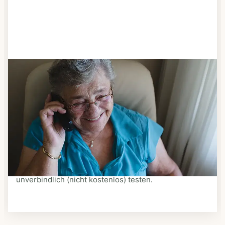
Schritt 3
Bestellen & liefern lassen
Suchen Sie sich aus dem Speiseplan Ihres Anbieters
aus, was Ihnen schmeckt. Bestellen Sie telefonisch,
schriftlich oder im Online-Shop Ihres Anbieters.
Ein Kurier liefert Ihnen das bestellte Essen zum
vereinbarten Zeitpunkt nach Hause. Bei vielen
Anbietern können Sie Essen auf Rädern auch
unverbindlich (nicht kostenlos) testen.