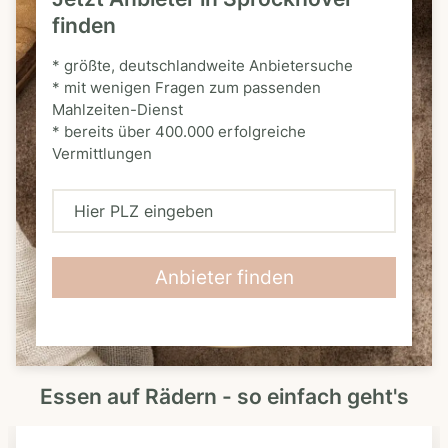
finden
* größte, deutschlandweite Anbietersuche
* mit wenigen Fragen zum passenden
Mahlzeiten-Dienst
* bereits über 400.000 erfolgreiche
Vermittlungen
H
i
e
Anbieter finden
r
P
L
Essen auf Rädern - so einfach geht's
Z
e