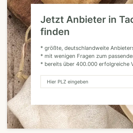
Jetzt Anbieter in Ta
finden
* größte, deutschlandweite Anbiete
* mit wenigen Fragen zum passende
* bereits über 400.000 erfolgreiche 
H
i
e
r
P
L