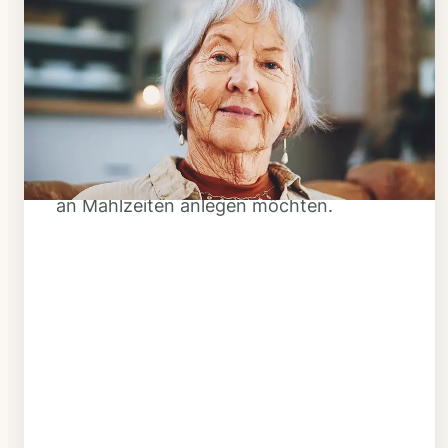
Schritt 1
Klarheit schaffen
Überlegen Sie, ob Ihnen das Essen
täglich verzehrfertig geliefert werden
soll oder Sie sich einen Tiefkühl-Vorrat
an Mahlzeiten anlegen möchten.