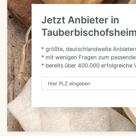
Jetzt Anbieter in
Tauberbischofsheim
* größte, deutschlandweite Anbiete
* mit wenigen Fragen zum passende
* bereits über 400.000 erfolgreiche 
H
i
e
r
P
L