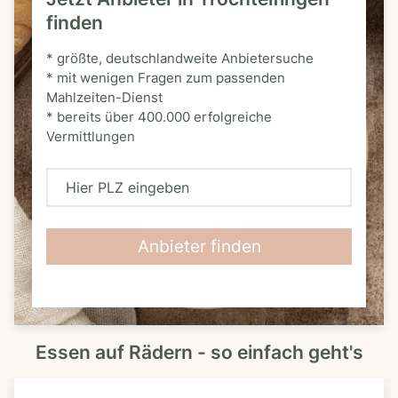
finden
* größte, deutschlandweite Anbietersuche
* mit wenigen Fragen zum passenden
Mahlzeiten-Dienst
* bereits über 400.000 erfolgreiche
Vermittlungen
H
i
e
Anbieter finden
r
P
L
Essen auf Rädern - so einfach geht's
Z
e