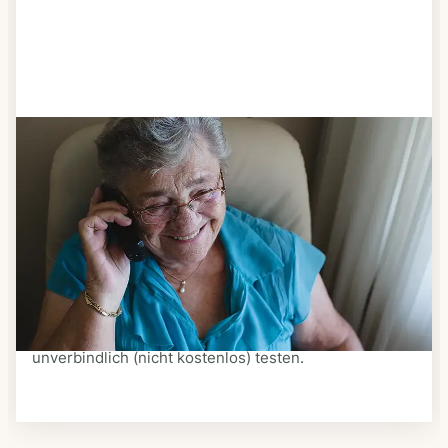
Schritt 3
Bestellen & liefern lassen
Suchen Sie sich aus dem Speiseplan Ihres Anbieters
aus, was Ihnen schmeckt. Bestellen Sie telefonisch,
schriftlich oder im Online-Shop Ihres Anbieters.
Ein Kurier liefert Ihnen das bestellte Essen zum
vereinbarten Zeitpunkt nach Hause. Bei vielen
Anbietern können Sie Essen auf Rädern auch
unverbindlich (nicht kostenlos) testen.