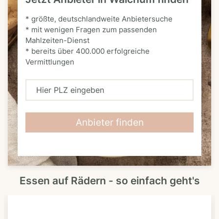
* größte, deutschlandweite Anbietersuche
* mit wenigen Fragen zum passenden
Mahlzeiten-Dienst
* bereits über 400.000 erfolgreiche
Vermittlungen
H
i
e
Anbieter finden
r
P
L
Essen auf Rädern - so einfach geht's
Z
e
i
n