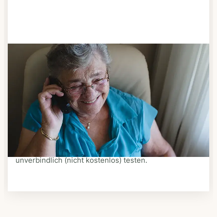
Schritt 3
Bestellen & liefern lassen
Suchen Sie sich aus dem Speiseplan Ihres Anbieters
aus, was Ihnen schmeckt. Bestellen Sie telefonisch,
schriftlich oder im Online-Shop Ihres Anbieters.
Ein Kurier liefert Ihnen das bestellte Essen zum
vereinbarten Zeitpunkt nach Hause. Bei vielen
Anbietern können Sie Essen auf Rädern auch
unverbindlich (nicht kostenlos) testen.