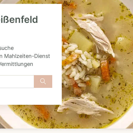
eißenfeld
rsuche
n Mahlzeiten-Dienst
Vermittlungen