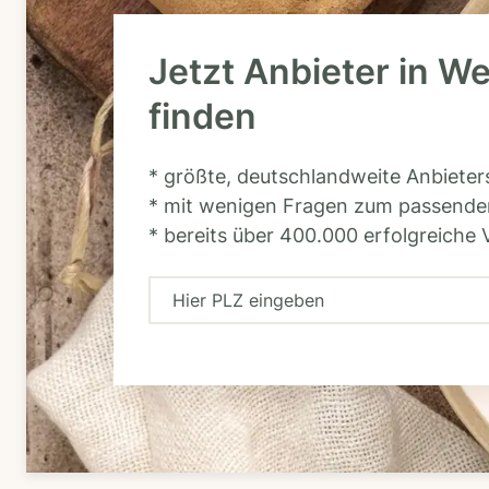
Jetzt Anbieter in W
finden
* größte, deutschlandweite Anbiete
* mit wenigen Fragen zum passende
* bereits über 400.000 erfolgreiche 
H
i
e
r
P
L