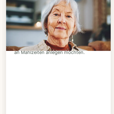
Schritt 1
Klarheit schaffen
Überlegen Sie, ob Ihnen das Essen
täglich verzehrfertig geliefert werden
soll oder Sie sich einen Tiefkühl-Vorrat
an Mahlzeiten anlegen möchten.