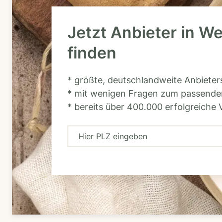
Jetzt Anbieter in W
finden
* größte, deutschlandweite Anbiete
* mit wenigen Fragen zum passende
* bereits über 400.000 erfolgreiche 
H
i
e
r
P
L