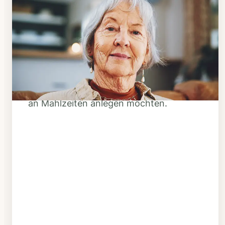
Schritt 1
Klarheit schaffen
Überlegen Sie, ob Ihnen das Essen
täglich verzehrfertig geliefert werden
soll oder Sie sich einen Tiefkühl-Vorrat
an Mahlzeiten anlegen möchten.