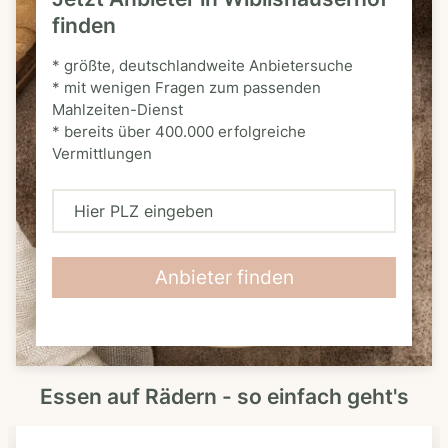
finden
* größte, deutschlandweite Anbietersuche
* mit wenigen Fragen zum passenden
Mahlzeiten-Dienst
* bereits über 400.000 erfolgreiche
Vermittlungen
H
i
e
Anbieter finden
r
P
L
Essen auf Rädern - so einfach geht's
Z
e