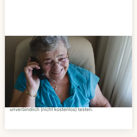
Schritt 3
Bestellen & liefern lassen
Suchen Sie sich aus dem Speiseplan Ihres Anbieters
aus, was Ihnen schmeckt. Bestellen Sie telefonisch,
schriftlich oder im Online-Shop Ihres Anbieters.
Ein Kurier liefert Ihnen das bestellte Essen zum
vereinbarten Zeitpunkt nach Hause. Bei vielen
Anbietern können Sie Essen auf Rädern auch
unverbindlich (nicht kostenlos) testen.