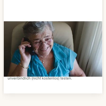
Schritt 3
Bestellen & liefern lassen
Suchen Sie sich aus dem Speiseplan Ihres Anbieters
aus, was Ihnen schmeckt. Bestellen Sie telefonisch,
schriftlich oder im Online-Shop Ihres Anbieters.
Ein Kurier liefert Ihnen das bestellte Essen zum
vereinbarten Zeitpunkt nach Hause. Bei vielen
Anbietern können Sie Essen auf Rädern auch
unverbindlich (nicht kostenlos) testen.