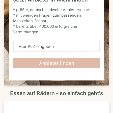
* größte, deutschlandweite Anbietersuche
* mit wenigen Fragen zum passenden
Mahlzeiten-Dienst
* bereits über 400.000 erfolgreiche
Vermittlungen
H
i
e
Anbieter finden
r
P
L
Essen auf Rädern - so einfach geht's
Z
e
i
n