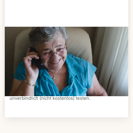
Schritt 3
Bestellen & liefern lassen
Suchen Sie sich aus dem Speiseplan Ihres Anbieters
aus, was Ihnen schmeckt. Bestellen Sie telefonisch,
schriftlich oder im Online-Shop Ihres Anbieters.
Ein Kurier liefert Ihnen das bestellte Essen zum
vereinbarten Zeitpunkt nach Hause. Bei vielen
Anbietern können Sie Essen auf Rädern auch
unverbindlich (nicht kostenlos) testen.