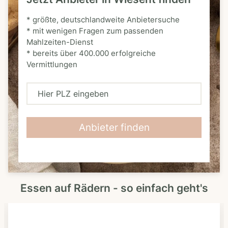
* größte, deutschlandweite Anbietersuche
* mit wenigen Fragen zum passenden
Mahlzeiten-Dienst
* bereits über 400.000 erfolgreiche
Vermittlungen
H
i
e
Anbieter finden
r
P
L
Essen auf Rädern - so einfach geht's
Z
e
i
n