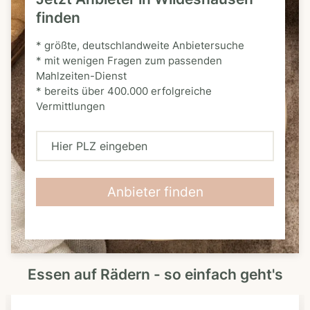
finden
* größte, deutschlandweite Anbietersuche
* mit wenigen Fragen zum passenden
Mahlzeiten-Dienst
* bereits über 400.000 erfolgreiche
Vermittlungen
H
i
e
Anbieter finden
r
P
L
Essen auf Rädern - so einfach geht's
Z
e