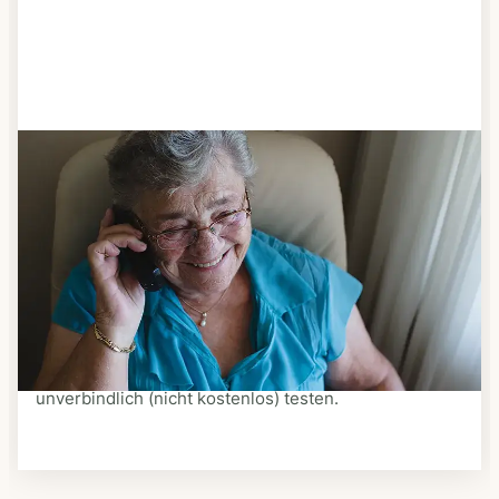
Schritt 3
Bestellen & liefern lassen
Suchen Sie sich aus dem Speiseplan Ihres Anbieters
aus, was Ihnen schmeckt. Bestellen Sie telefonisch,
schriftlich oder im Online-Shop Ihres Anbieters.
Ein Kurier liefert Ihnen das bestellte Essen zum
vereinbarten Zeitpunkt nach Hause. Bei vielen
Anbietern können Sie Essen auf Rädern auch
unverbindlich (nicht kostenlos) testen.