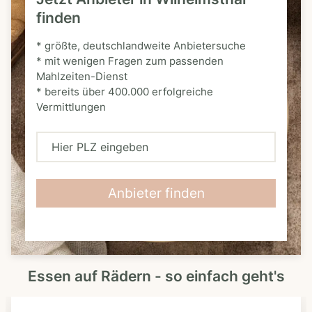
finden
* größte, deutschlandweite Anbietersuche
* mit wenigen Fragen zum passenden
Mahlzeiten-Dienst
* bereits über 400.000 erfolgreiche
Vermittlungen
H
i
e
Anbieter finden
r
P
L
Essen auf Rädern - so einfach geht's
Z
e