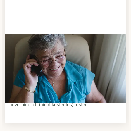
Schritt 3
Bestellen & liefern lassen
Suchen Sie sich aus dem Speiseplan Ihres Anbieters
aus, was Ihnen schmeckt. Bestellen Sie telefonisch,
schriftlich oder im Online-Shop Ihres Anbieters.
Ein Kurier liefert Ihnen das bestellte Essen zum
vereinbarten Zeitpunkt nach Hause. Bei vielen
Anbietern können Sie Essen auf Rädern auch
unverbindlich (nicht kostenlos) testen.