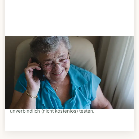
Schritt 3
Bestellen & liefern lassen
Suchen Sie sich aus dem Speiseplan Ihres Anbieters
aus, was Ihnen schmeckt. Bestellen Sie telefonisch,
schriftlich oder im Online-Shop Ihres Anbieters.
Ein Kurier liefert Ihnen das bestellte Essen zum
vereinbarten Zeitpunkt nach Hause. Bei vielen
Anbietern können Sie Essen auf Rädern auch
unverbindlich (nicht kostenlos) testen.