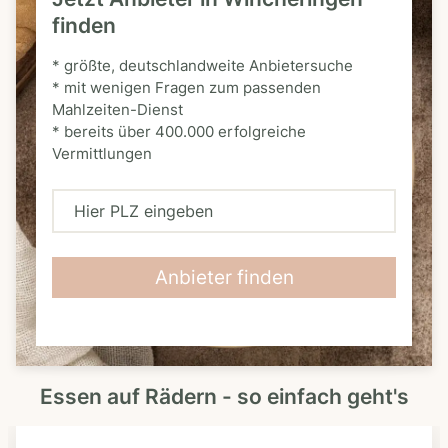
finden
* größte, deutschlandweite Anbietersuche
* mit wenigen Fragen zum passenden
Mahlzeiten-Dienst
* bereits über 400.000 erfolgreiche
Vermittlungen
H
i
e
Anbieter finden
r
P
L
Essen auf Rädern - so einfach geht's
Z
e