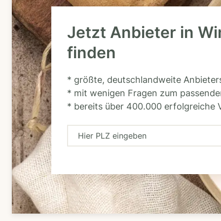
Jetzt Anbieter in W
finden
* größte, deutschlandweite Anbiete
* mit wenigen Fragen zum passende
* bereits über 400.000 erfolgreiche 
H
i
e
r
P
L