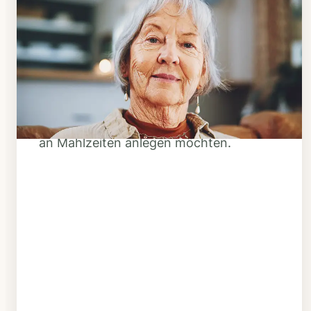
Schritt 1
Klarheit schaffen
Überlegen Sie, ob Ihnen das Essen
täglich verzehrfertig geliefert werden
soll oder Sie sich einen Tiefkühl-Vorrat
an Mahlzeiten anlegen möchten.