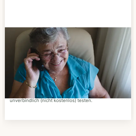
Schritt 3
Bestellen & liefern lassen
Suchen Sie sich aus dem Speiseplan Ihres Anbieters
aus, was Ihnen schmeckt. Bestellen Sie telefonisch,
schriftlich oder im Online-Shop Ihres Anbieters.
Ein Kurier liefert Ihnen das bestellte Essen zum
vereinbarten Zeitpunkt nach Hause. Bei vielen
Anbietern können Sie Essen auf Rädern auch
unverbindlich (nicht kostenlos) testen.