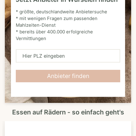
* größte, deutschlandweite Anbietersuche
* mit wenigen Fragen zum passenden
Mahlzeiten-Dienst
* bereits über 400.000 erfolgreiche
Vermittlungen
H
i
e
Anbieter finden
r
P
L
Essen auf Rädern - so einfach geht's
Z
e
i
n