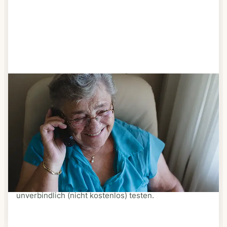
Schritt 3
Bestellen & liefern lassen
Suchen Sie sich aus dem Speiseplan Ihres Anbieters
aus, was Ihnen schmeckt. Bestellen Sie telefonisch,
schriftlich oder im Online-Shop Ihres Anbieters.
Ein Kurier liefert Ihnen das bestellte Essen zum
vereinbarten Zeitpunkt nach Hause. Bei vielen
Anbietern können Sie Essen auf Rädern auch
unverbindlich (nicht kostenlos) testen.