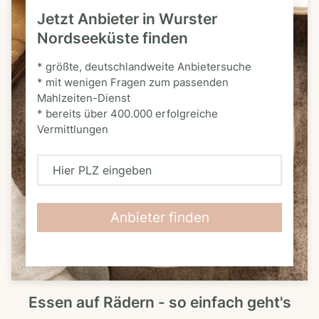
Jetzt Anbieter in Wurster
Nordseeküste finden
* größte, deutschlandweite Anbietersuche
* mit wenigen Fragen zum passenden
Mahlzeiten-Dienst
* bereits über 400.000 erfolgreiche
Vermittlungen
H
i
e
Anbieter finden
r
P
L
Essen auf Rädern - so einfach geht's
Z