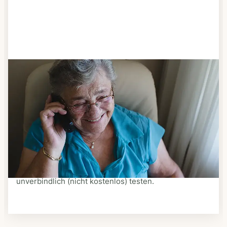
Schritt 3
Bestellen & liefern lassen
Suchen Sie sich aus dem Speiseplan Ihres Anbieters
aus, was Ihnen schmeckt. Bestellen Sie telefonisch,
schriftlich oder im Online-Shop Ihres Anbieters.
Ein Kurier liefert Ihnen das bestellte Essen zum
vereinbarten Zeitpunkt nach Hause. Bei vielen
Anbietern können Sie Essen auf Rädern auch
unverbindlich (nicht kostenlos) testen.