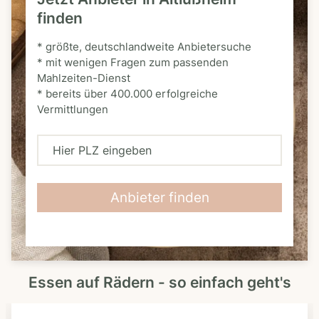
finden
* größte, deutschlandweite Anbietersuche
* mit wenigen Fragen zum passenden
Mahlzeiten-Dienst
* bereits über 400.000 erfolgreiche
Vermittlungen
H
i
e
Anbieter finden
r
P
L
Essen auf Rädern - so einfach geht's
Z
e