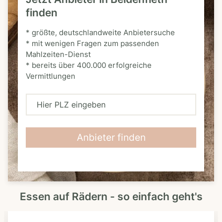
finden
* größte, deutschlandweite Anbietersuche
* mit wenigen Fragen zum passenden
Mahlzeiten-Dienst
* bereits über 400.000 erfolgreiche
Vermittlungen
H
i
e
Anbieter finden
r
P
L
Essen auf Rädern - so einfach geht's
Z
e