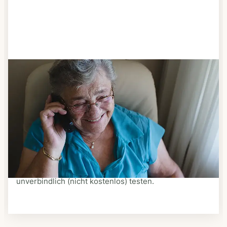
Schritt 3
Bestellen & liefern lassen
Suchen Sie sich aus dem Speiseplan Ihres Anbieters
aus, was Ihnen schmeckt. Bestellen Sie telefonisch,
schriftlich oder im Online-Shop Ihres Anbieters.
Ein Kurier liefert Ihnen das bestellte Essen zum
vereinbarten Zeitpunkt nach Hause. Bei vielen
Anbietern können Sie Essen auf Rädern auch
unverbindlich (nicht kostenlos) testen.