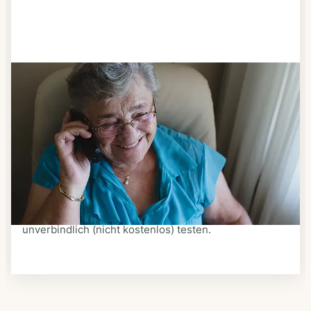
Schritt 3
Bestellen & liefern lassen
Suchen Sie sich aus dem Speiseplan Ihres Anbieters
aus, was Ihnen schmeckt. Bestellen Sie telefonisch,
schriftlich oder im Online-Shop Ihres Anbieters.
Ein Kurier liefert Ihnen das bestellte Essen zum
vereinbarten Zeitpunkt nach Hause. Bei vielen
Anbietern können Sie Essen auf Rädern auch
unverbindlich (nicht kostenlos) testen.