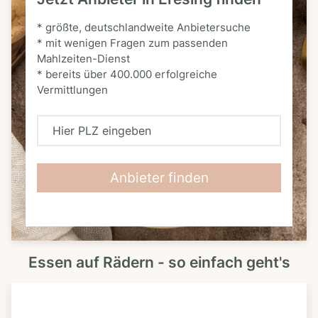
* größte, deutschlandweite Anbietersuche
* mit wenigen Fragen zum passenden
Mahlzeiten-Dienst
* bereits über 400.000 erfolgreiche
Vermittlungen
H
i
e
Anbieter finden
r
P
L
Essen auf Rädern - so einfach geht's
Z
e
i
n