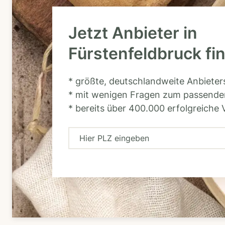
Jetzt Anbieter in
Fürstenfeldbruck fi
* größte, deutschlandweite Anbiete
* mit wenigen Fragen zum passende
* bereits über 400.000 erfolgreiche 
H
i
e
r
P
L