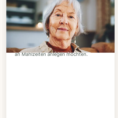
Schritt 1
Klarheit schaffen
Überlegen Sie, ob Ihnen das Essen
täglich verzehrfertig geliefert werden
soll oder Sie sich einen Tiefkühl-Vorrat
an Mahlzeiten anlegen möchten.