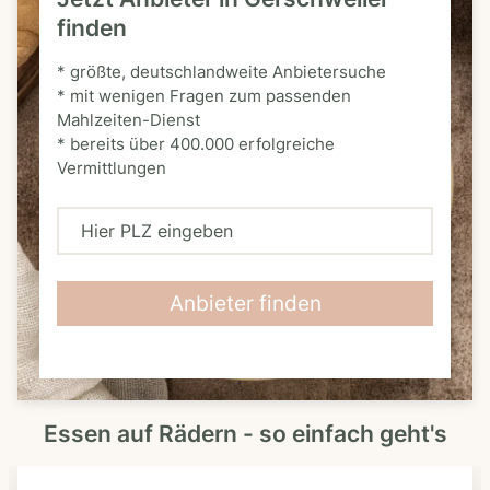
finden
* größte, deutschlandweite Anbietersuche
* mit wenigen Fragen zum passenden
Mahlzeiten-Dienst
* bereits über 400.000 erfolgreiche
Vermittlungen
H
i
e
Anbieter finden
r
P
L
Essen auf Rädern - so einfach geht's
Z
e