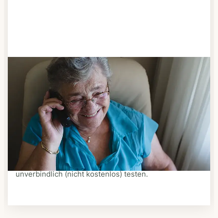
Schritt 3
Bestellen & liefern lassen
Suchen Sie sich aus dem Speiseplan Ihres Anbieters
aus, was Ihnen schmeckt. Bestellen Sie telefonisch,
schriftlich oder im Online-Shop Ihres Anbieters.
Ein Kurier liefert Ihnen das bestellte Essen zum
vereinbarten Zeitpunkt nach Hause. Bei vielen
Anbietern können Sie Essen auf Rädern auch
unverbindlich (nicht kostenlos) testen.