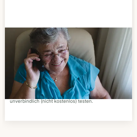
Schritt 3
Bestellen & liefern lassen
Suchen Sie sich aus dem Speiseplan Ihres Anbieters
aus, was Ihnen schmeckt. Bestellen Sie telefonisch,
schriftlich oder im Online-Shop Ihres Anbieters.
Ein Kurier liefert Ihnen das bestellte Essen zum
vereinbarten Zeitpunkt nach Hause. Bei vielen
Anbietern können Sie Essen auf Rädern auch
unverbindlich (nicht kostenlos) testen.