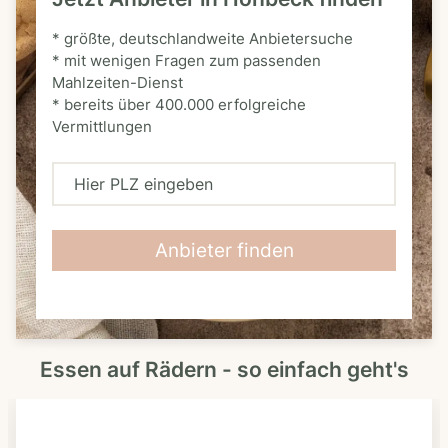
* größte, deutschlandweite Anbietersuche
* mit wenigen Fragen zum passenden
Mahlzeiten-Dienst
* bereits über 400.000 erfolgreiche
Vermittlungen
H
i
e
Anbieter finden
r
P
L
Essen auf Rädern - so einfach geht's
Z
e
i
n