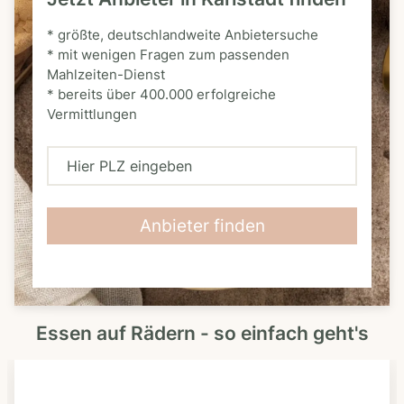
* größte, deutschlandweite Anbietersuche
* mit wenigen Fragen zum passenden
Mahlzeiten-Dienst
* bereits über 400.000 erfolgreiche
Vermittlungen
H
i
e
Anbieter finden
r
P
L
Essen auf Rädern - so einfach geht's
Z
e
i
n