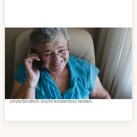
Schritt 3
Bestellen & liefern lassen
Suchen Sie sich aus dem Speiseplan Ihres Anbieters
aus, was Ihnen schmeckt. Bestellen Sie telefonisch,
schriftlich oder im Online-Shop Ihres Anbieters.
Ein Kurier liefert Ihnen das bestellte Essen zum
vereinbarten Zeitpunkt nach Hause. Bei vielen
Anbietern können Sie Essen auf Rädern auch
unverbindlich (nicht kostenlos) testen.