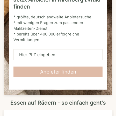
finden
* größte, deutschlandweite Anbietersuche
* mit wenigen Fragen zum passenden
Mahlzeiten-Dienst
* bereits über 400.000 erfolgreiche
Vermittlungen
H
i
e
Anbieter finden
r
P
L
Essen auf Rädern - so einfach geht's
Z
e