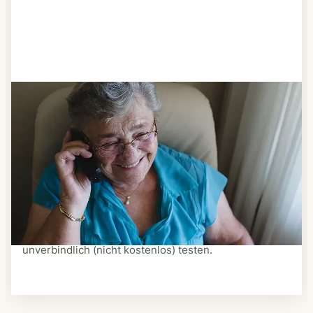
Schritt 3
Bestellen & liefern lassen
Suchen Sie sich aus dem Speiseplan Ihres Anbieters
aus, was Ihnen schmeckt. Bestellen Sie telefonisch,
schriftlich oder im Online-Shop Ihres Anbieters.
Ein Kurier liefert Ihnen das bestellte Essen zum
vereinbarten Zeitpunkt nach Hause. Bei vielen
Anbietern können Sie Essen auf Rädern auch
unverbindlich (nicht kostenlos) testen.