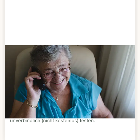
Schritt 3
Bestellen & liefern lassen
Suchen Sie sich aus dem Speiseplan Ihres Anbieters
aus, was Ihnen schmeckt. Bestellen Sie telefonisch,
schriftlich oder im Online-Shop Ihres Anbieters.
Ein Kurier liefert Ihnen das bestellte Essen zum
vereinbarten Zeitpunkt nach Hause. Bei vielen
Anbietern können Sie Essen auf Rädern auch
unverbindlich (nicht kostenlos) testen.