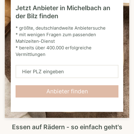
Jetzt Anbieter in Michelbach an
der Bilz finden
* größte, deutschlandweite Anbietersuche
* mit wenigen Fragen zum passenden
Mahlzeiten-Dienst
* bereits über 400.000 erfolgreiche
Vermittlungen
H
i
e
Anbieter finden
r
P
L
Essen auf Rädern - so einfach geht's
Z