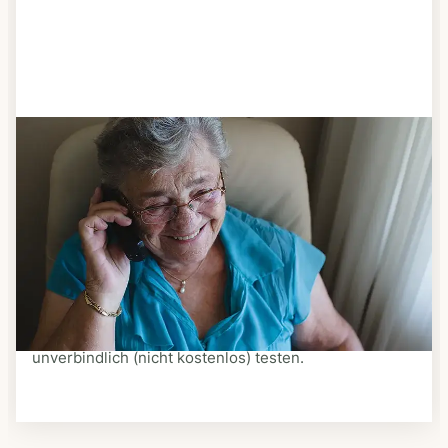
Schritt 3
Bestellen & liefern lassen
Suchen Sie sich aus dem Speiseplan Ihres Anbieters
aus, was Ihnen schmeckt. Bestellen Sie telefonisch,
schriftlich oder im Online-Shop Ihres Anbieters.
Ein Kurier liefert Ihnen das bestellte Essen zum
vereinbarten Zeitpunkt nach Hause. Bei vielen
Anbietern können Sie Essen auf Rädern auch
unverbindlich (nicht kostenlos) testen.