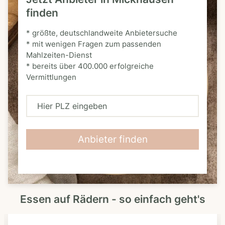
finden
* größte, deutschlandweite Anbietersuche
* mit wenigen Fragen zum passenden
Mahlzeiten-Dienst
* bereits über 400.000 erfolgreiche
Vermittlungen
H
i
e
Anbieter finden
r
P
L
Essen auf Rädern - so einfach geht's
Z
e