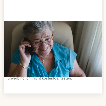
Schritt 3
Bestellen & liefern lassen
Suchen Sie sich aus dem Speiseplan Ihres Anbieters
aus, was Ihnen schmeckt. Bestellen Sie telefonisch,
schriftlich oder im Online-Shop Ihres Anbieters.
Ein Kurier liefert Ihnen das bestellte Essen zum
vereinbarten Zeitpunkt nach Hause. Bei vielen
Anbietern können Sie Essen auf Rädern auch
unverbindlich (nicht kostenlos) testen.