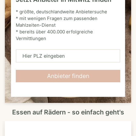
* größte, deutschlandweite Anbietersuche
* mit wenigen Fragen zum passenden
Mahlzeiten-Dienst
* bereits über 400.000 erfolgreiche
Vermittlungen
H
i
e
Anbieter finden
r
P
L
Essen auf Rädern - so einfach geht's
Z
e
i
n