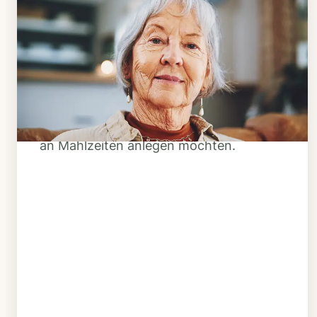
Schritt 1
Klarheit schaffen
Überlegen Sie, ob Ihnen das Essen
täglich verzehrfertig geliefert werden
soll oder Sie sich einen Tiefkühl-Vorrat
an Mahlzeiten anlegen möchten.