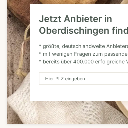
Jetzt Anbieter in
Oberdischingen fin
* größte, deutschlandweite Anbiete
* mit wenigen Fragen zum passende
* bereits über 400.000 erfolgreiche 
H
i
e
r
P
L