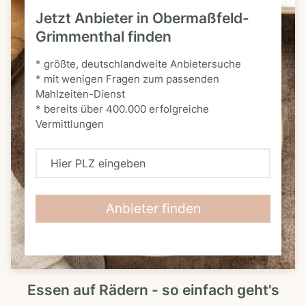
Jetzt Anbieter in Obermaßfeld-
Grimmenthal finden
* größte, deutschlandweite Anbietersuche
* mit wenigen Fragen zum passenden
Mahlzeiten-Dienst
* bereits über 400.000 erfolgreiche
Vermittlungen
H
i
e
Anbieter finden
r
P
L
Essen auf Rädern - so einfach geht's
Z