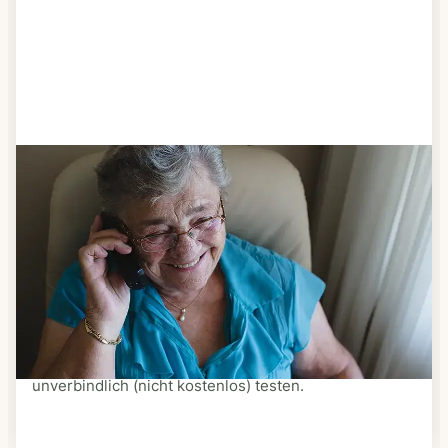
Schritt 3
Bestellen & liefern lassen
Suchen Sie sich aus dem Speiseplan Ihres Anbieters
aus, was Ihnen schmeckt. Bestellen Sie telefonisch,
schriftlich oder im Online-Shop Ihres Anbieters.
Ein Kurier liefert Ihnen das bestellte Essen zum
vereinbarten Zeitpunkt nach Hause. Bei vielen
Anbietern können Sie Essen auf Rädern auch
unverbindlich (nicht kostenlos) testen.