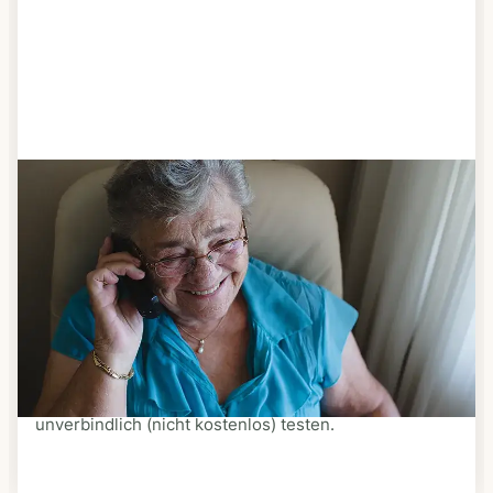
Schritt 3
Bestellen & liefern lassen
Suchen Sie sich aus dem Speiseplan Ihres Anbieters
aus, was Ihnen schmeckt. Bestellen Sie telefonisch,
schriftlich oder im Online-Shop Ihres Anbieters.
Ein Kurier liefert Ihnen das bestellte Essen zum
vereinbarten Zeitpunkt nach Hause. Bei vielen
Anbietern können Sie Essen auf Rädern auch
unverbindlich (nicht kostenlos) testen.