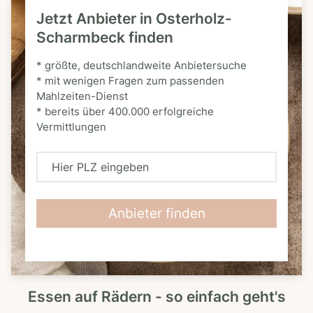
Jetzt Anbieter in Osterholz-
Scharmbeck finden
* größte, deutschlandweite Anbietersuche
* mit wenigen Fragen zum passenden
Mahlzeiten-Dienst
* bereits über 400.000 erfolgreiche
Vermittlungen
H
i
e
Anbieter finden
r
P
L
Essen auf Rädern - so einfach geht's
Z