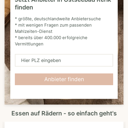
finden
* größte, deutschlandweite Anbietersuche
* mit wenigen Fragen zum passenden
Mahlzeiten-Dienst
* bereits über 400.000 erfolgreiche
Vermittlungen
H
i
e
Anbieter finden
r
P
L
Essen auf Rädern - so einfach geht's
Z
e