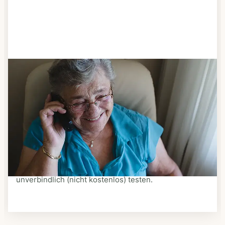
Schritt 3
Bestellen & liefern lassen
Suchen Sie sich aus dem Speiseplan Ihres Anbieters
aus, was Ihnen schmeckt. Bestellen Sie telefonisch,
schriftlich oder im Online-Shop Ihres Anbieters.
Ein Kurier liefert Ihnen das bestellte Essen zum
vereinbarten Zeitpunkt nach Hause. Bei vielen
Anbietern können Sie Essen auf Rädern auch
unverbindlich (nicht kostenlos) testen.