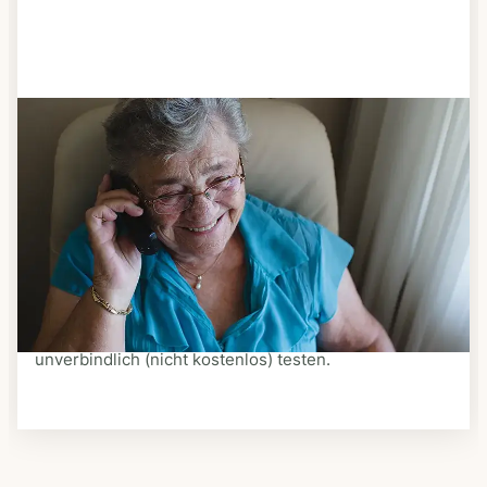
Schritt 3
Bestellen & liefern lassen
Suchen Sie sich aus dem Speiseplan Ihres Anbieters
aus, was Ihnen schmeckt. Bestellen Sie telefonisch,
schriftlich oder im Online-Shop Ihres Anbieters.
Ein Kurier liefert Ihnen das bestellte Essen zum
vereinbarten Zeitpunkt nach Hause. Bei vielen
Anbietern können Sie Essen auf Rädern auch
unverbindlich (nicht kostenlos) testen.