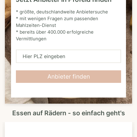
* größte, deutschlandweite Anbietersuche
* mit wenigen Fragen zum passenden
Mahlzeiten-Dienst
* bereits über 400.000 erfolgreiche
Vermittlungen
H
i
e
Anbieter finden
r
P
L
Essen auf Rädern - so einfach geht's
Z
e
i
n