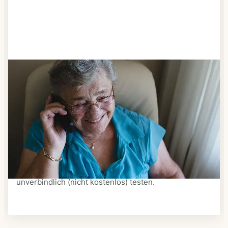
Schritt 3
Bestellen & liefern lassen
Suchen Sie sich aus dem Speiseplan Ihres Anbieters
aus, was Ihnen schmeckt. Bestellen Sie telefonisch,
schriftlich oder im Online-Shop Ihres Anbieters.
Ein Kurier liefert Ihnen das bestellte Essen zum
vereinbarten Zeitpunkt nach Hause. Bei vielen
Anbietern können Sie Essen auf Rädern auch
unverbindlich (nicht kostenlos) testen.