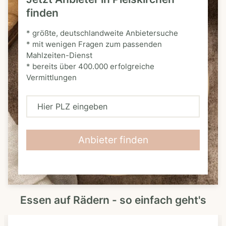
finden
* größte, deutschlandweite Anbietersuche
* mit wenigen Fragen zum passenden
Mahlzeiten-Dienst
* bereits über 400.000 erfolgreiche
Vermittlungen
H
i
e
Anbieter finden
r
P
L
Essen auf Rädern - so einfach geht's
Z
e