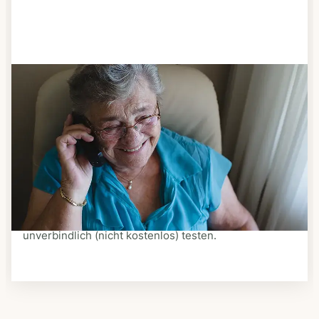
Schritt 3
Bestellen & liefern lassen
Suchen Sie sich aus dem Speiseplan Ihres Anbieters
aus, was Ihnen schmeckt. Bestellen Sie telefonisch,
schriftlich oder im Online-Shop Ihres Anbieters.
Ein Kurier liefert Ihnen das bestellte Essen zum
vereinbarten Zeitpunkt nach Hause. Bei vielen
Anbietern können Sie Essen auf Rädern auch
unverbindlich (nicht kostenlos) testen.