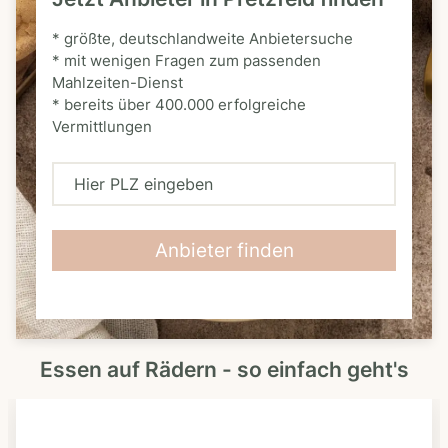
* größte, deutschlandweite Anbietersuche
* mit wenigen Fragen zum passenden
Mahlzeiten-Dienst
* bereits über 400.000 erfolgreiche
Vermittlungen
H
i
e
Anbieter finden
r
P
L
Essen auf Rädern - so einfach geht's
Z
e
i
n